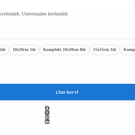
Keelumärk. Universaalne keelumärk
6tk
10x10cm 1tk
Komplekt 10x10cm 8tk
15x15cm 1tk
Kompl
Lisa korvi