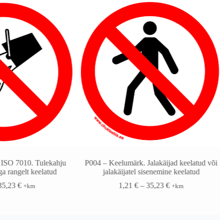
 ISO 7010. Tulekahju
P004 – Keelumärk. Jalakäijad keelatud või
a rangelt keelatud
jalakäijatel sisenemine keelatud
35,23
€
1,21
€
–
35,23
€
+km
+km