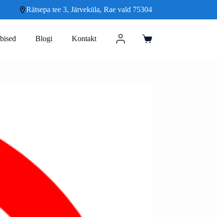
Rätsepa tee 3, Järveküla, Rae vald 75304
bised
Blogi
Kontakt