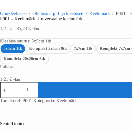
Ohukleebis.ee
/
Ohutusmärgid- ja kleebised
/
Keelumärk
/
P001 – 
P001 – Keelumärk. Universaalne keelumärk
1,21
€
–
35,23
€
+km
Kleebise suurus
: 5x5cm 1tk
5x5cm 1tk
Komplekt 5x5cm 9tk
7x7cm 1tk
Komplekt 7x7cm 
Komplekt 20x20cm 6tk
Puhasta
1,21
€
+km
Tootekood:
P001
Kategooria:
Keelumärk
Seotud tooted