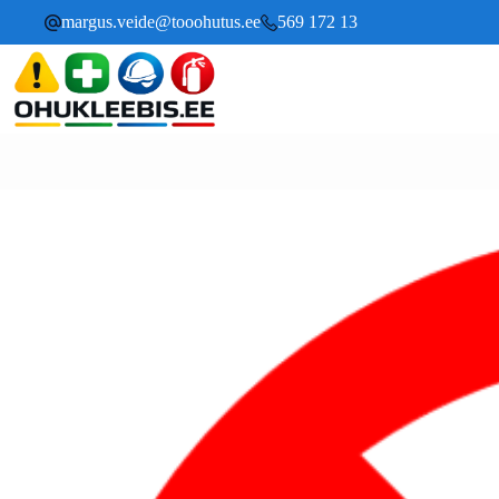
margus.veide@tooohutus.ee
569 172 13