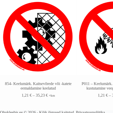
854- Keelumärk. Kaitsevõrede või -katete
P011 – Keelumärk.
eemaldamine keelatud
kustutamine veeg
1,21
€
–
35,23
€
1,21
€
–
+km
Ohukleebis.ee © 2026 - Kõik õigused kaitstud.
Privaatsuspoliitika