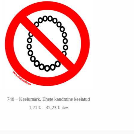
740 – Keelumärk. Ehete kandmine keelatud
758- Keelumärk. Sea
üks
1,21
€
–
35,23
€
+km
1,21
€