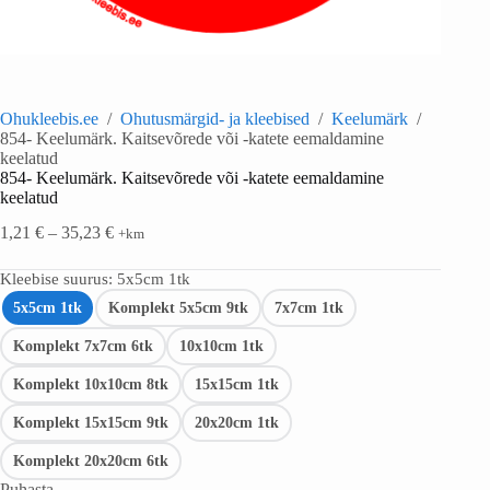
Ohukleebis.ee
/
Ohutusmärgid- ja kleebised
/
Keelumärk
/
854- Keelumärk. Kaitsevõrede või -katete eemaldamine
keelatud
854- Keelumärk. Kaitsevõrede või -katete eemaldamine
keelatud
1,21
€
–
35,23
€
+km
Kleebise suurus
: 5x5cm 1tk
5x5cm 1tk
Komplekt 5x5cm 9tk
7x7cm 1tk
Komplekt 7x7cm 6tk
10x10cm 1tk
Komplekt 10x10cm 8tk
15x15cm 1tk
Komplekt 15x15cm 9tk
20x20cm 1tk
Komplekt 20x20cm 6tk
Puhasta