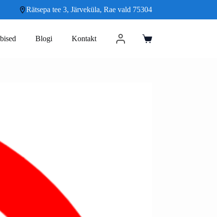
Rätsepa tee 3, Järveküla, Rae vald 75304
bised
Blogi
Kontakt