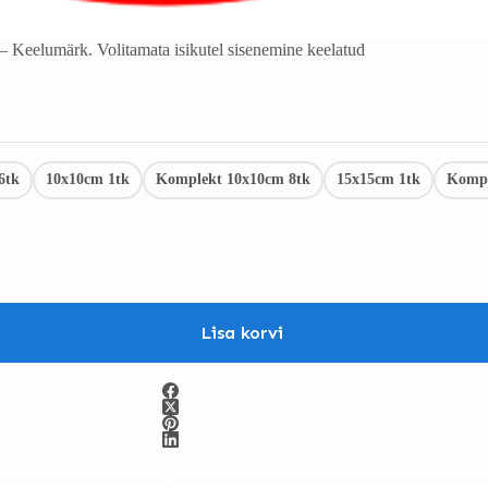
 Keelumärk. Volitamata isikutel sisenemine keelatud
6tk
10x10cm 1tk
Komplekt 10x10cm 8tk
15x15cm 1tk
Kompl
Lisa korvi