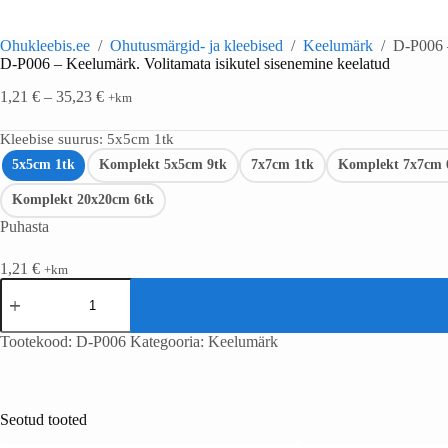
Ohukleebis.ee
/
Ohutusmärgid- ja kleebised
/
Keelumärk
/
D-P006 –
D-P006 – Keelumärk. Volitamata isikutel sisenemine keelatud
1,21
€
–
35,23
€
+km
Kleebise suurus
: 5x5cm 1tk
5x5cm 1tk
Komplekt 5x5cm 9tk
7x7cm 1tk
Komplekt 7x7cm 
Komplekt 20x20cm 6tk
Puhasta
1,21
€
+km
Tootekood:
D-P006
Kategooria:
Keelumärk
Seotud tooted