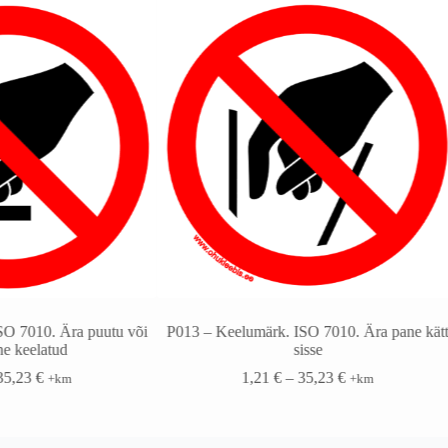
SO 7010. Ära puutu või
P013 – Keelumärk. ISO 7010. Ära pane kät
e keelatud
sisse
35,23
€
1,21
€
–
35,23
€
+km
+km