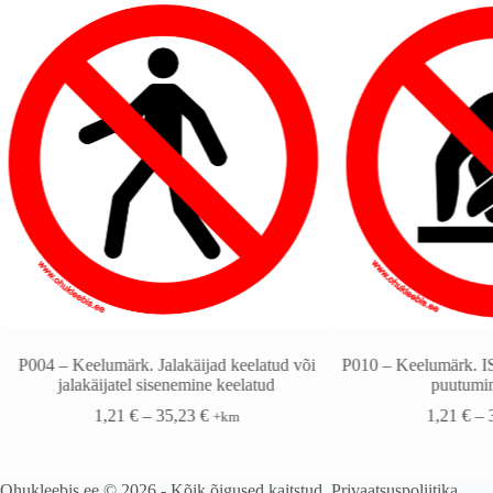
P004 – Keelumärk. Jalakäijad keelatud või
P010 – Keelumärk. I
jalakäijatel sisenemine keelatud
puutumin
1,21
€
–
35,23
€
1,21
€
–
+km
Ohukleebis.ee © 2026 - Kõik õigused kaitstud.
Privaatsuspoliitika