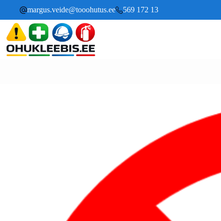
margus.veide@tooohutus.ee
569 172 13