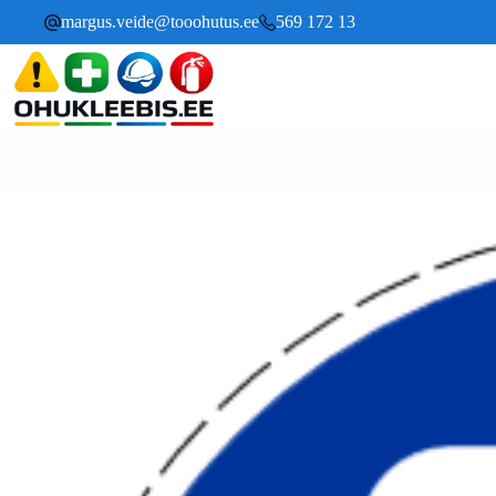
margus.veide@tooohutus.ee
569 172 13