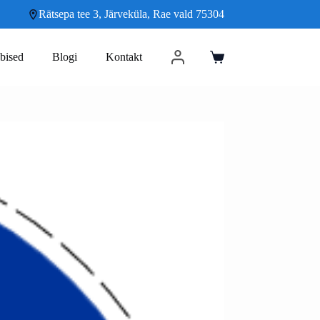
Rätsepa tee 3, Järveküla, Rae vald 75304
bised
Blogi
Kontakt