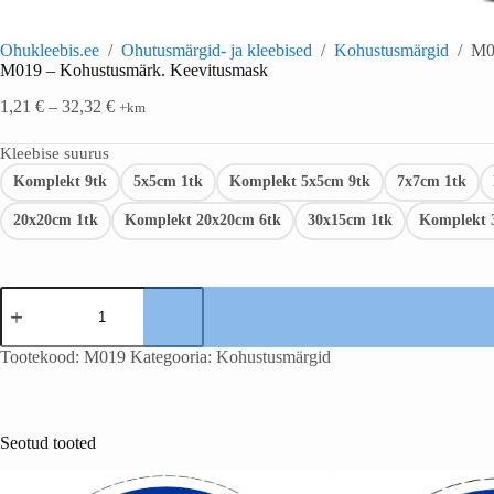
Ohukleebis.ee
/
Ohutusmärgid- ja kleebised
/
Kohustusmärgid
/
M0
M019 – Kohustusmärk. Keevitusmask
1,21
€
–
32,32
€
+km
Kleebise suurus
Komplekt 9tk
5x5cm 1tk
Komplekt 5x5cm 9tk
7x7cm 1tk
20x20cm 1tk
Komplekt 20x20cm 6tk
30x15cm 1tk
Komplekt 
Tootekood:
M019
Kategooria:
Kohustusmärgid
Seotud tooted