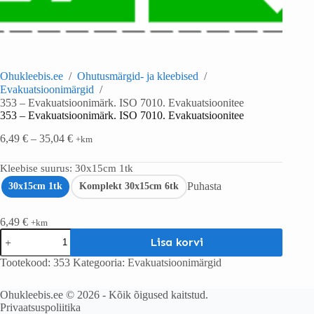
Ohukleebis.ee
/
Ohutusmärgid- ja kleebised
/
Evakuatsioonimärgid
/
353 – Evakuatsioonimärk. ISO 7010. Evakuatsioonitee
353 – Evakuatsioonimärk. ISO 7010. Evakuatsioonitee
6,49
€
–
35,04
€
+km
Kleebise suurus
: 30x15cm 1tk
Puhasta
30x15cm 1tk
Komplekt 30x15cm 6tk
6,49
€
+km
Lisa korvi
Tootekood:
353
Kategooria:
Evakuatsioonimärgid
Ohukleebis.ee © 2026 - Kõik õigused kaitstud.
Privaatsuspoliitika