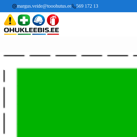
margus.veide@tooohutus.ee
569 172 13