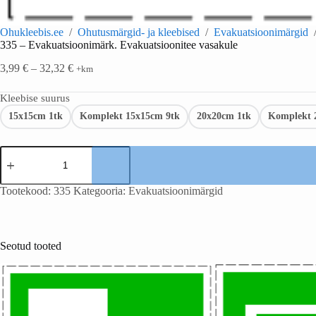
Ohukleebis.ee
/
Ohutusmärgid- ja kleebised
/
Evakuatsioonimärgid
335 – Evakuatsioonimärk. Evakuatsioonitee vasakule
3,99
€
–
32,32
€
+km
Kleebise suurus
15x15cm 1tk
Komplekt 15x15cm 9tk
20x20cm 1tk
Komplekt 
Tootekood:
335
Kategooria:
Evakuatsioonimärgid
Seotud tooted