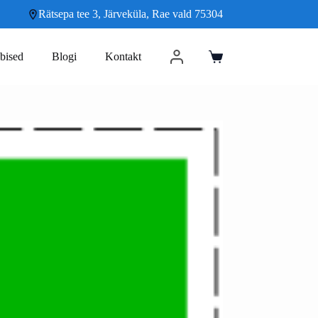
Rätsepa tee 3, Järveküla, Rae vald 75304
bised
Blogi
Kontakt