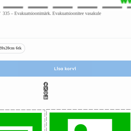
/
335 – Evakuatsioonimärk. Evakuatsioonitee vasakule
20x20cm 6tk
Lisa korvi