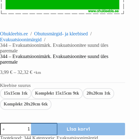
Ohukleebis.ee
/
Ohutusmärgid- ja kleebised
/
Evakuatsioonimärgid
/
344 – Evakuatsioonimärk. Evakuatsioonitee suund üles
paremale
344 – Evakuatsioonimärk. Evakuatsioonitee suund üles
paremale
3,99
€
–
32,32
€
+km
Kleebise suurus
15x15cm 1tk
Komplekt 15x15cm 9tk
20x20cm 1tk
Komplekt 20x20cm 6tk
Lisa korvi
Tootekood:
344
Kategooria:
Evakuatsioonimärgid