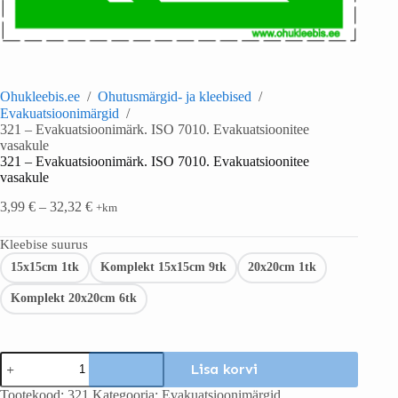
Ohukleebis.ee
/
Ohutusmärgid- ja kleebised
/
Evakuatsioonimärgid
/
321 – Evakuatsioonimärk. ISO 7010. Evakuatsioonitee
vasakule
321 – Evakuatsioonimärk. ISO 7010. Evakuatsioonitee
vasakule
3,99
€
–
32,32
€
+km
Kleebise suurus
15x15cm 1tk
Komplekt 15x15cm 9tk
20x20cm 1tk
Komplekt 20x20cm 6tk
Lisa korvi
Tootekood:
321
Kategooria:
Evakuatsioonimärgid