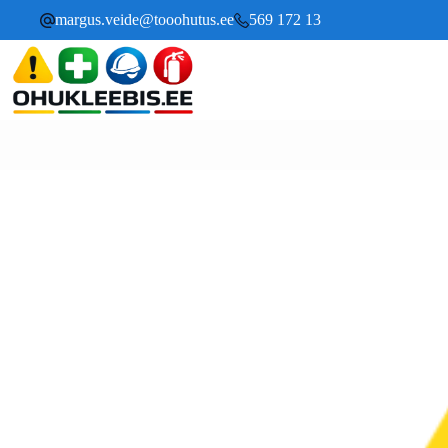
margus.veide@tooohutus.ee
569 172 13