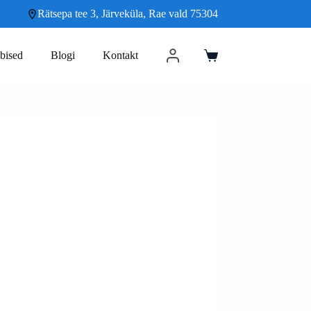
Rätsepa tee 3, Järveküla, Rae vald 75304
bised
Blogi
Kontakt