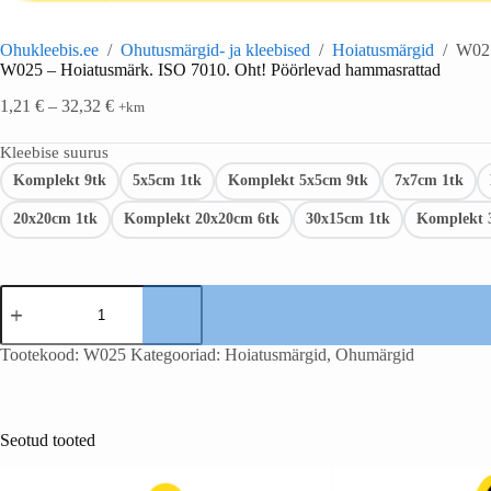
Ohukleebis.ee
/
Ohutusmärgid- ja kleebised
/
Hoiatusmärgid
/
W025
W025 – Hoiatusmärk. ISO 7010. Oht! Pöörlevad hammasrattad
1,21
€
–
32,32
€
+km
Kleebise suurus
Komplekt 9tk
5x5cm 1tk
Komplekt 5x5cm 9tk
7x7cm 1tk
20x20cm 1tk
Komplekt 20x20cm 6tk
30x15cm 1tk
Komplekt 
Tootekood:
W025
Kategooriad:
Hoiatusmärgid
,
Ohumärgid
Seotud tooted