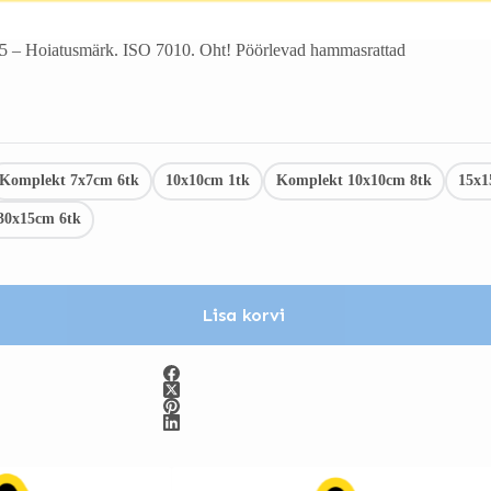
 – Hoiatusmärk. ISO 7010. Oht! Pöörlevad hammasrattad
Komplekt 7x7cm 6tk
10x10cm 1tk
Komplekt 10x10cm 8tk
15x1
30x15cm 6tk
Lisa korvi