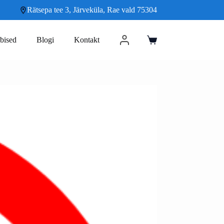
Rätsepa tee 3, Järveküla, Rae vald 75304
bised
Blogi
Kontakt