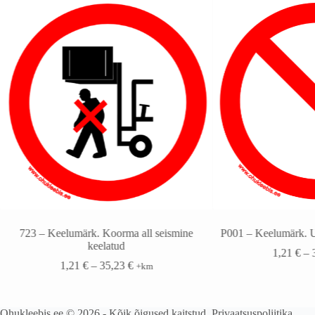
723 – Keelumärk. Koorma all seismine
P001 – Keelumärk. U
keelatud
1,21
€
–
1,21
€
–
35,23
€
+km
Ohukleebis.ee © 2026 - Kõik õigused kaitstud.
Privaatsuspoliitika