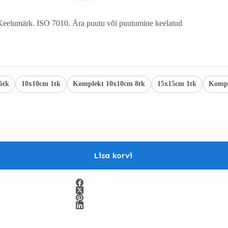
Keelumärk. ISO 7010. Ära puutu või puutumine keelatud
6tk
10x10cm 1tk
Komplekt 10x10cm 8tk
15x15cm 1tk
Kompl
Lisa korvi