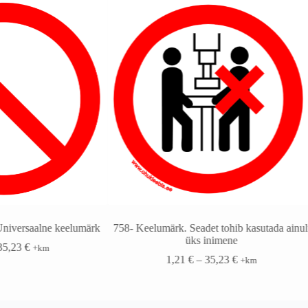
niversaalne keelumärk
758- Keelumärk. Seadet tohib kasutada ainul
üks inimene
35,23
€
+km
1,21
€
–
35,23
€
+km