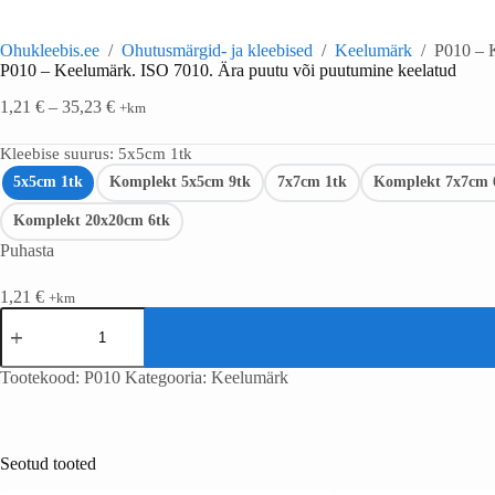
Ohukleebis.ee
/
Ohutusmärgid- ja kleebised
/
Keelumärk
/
P010 – 
P010 – Keelumärk. ISO 7010. Ära puutu või puutumine keelatud
1,21
€
–
35,23
€
+km
Kleebise suurus
: 5x5cm 1tk
5x5cm 1tk
Komplekt 5x5cm 9tk
7x7cm 1tk
Komplekt 7x7cm 
Komplekt 20x20cm 6tk
Puhasta
1,21
€
+km
Tootekood:
P010
Kategooria:
Keelumärk
Seotud tooted