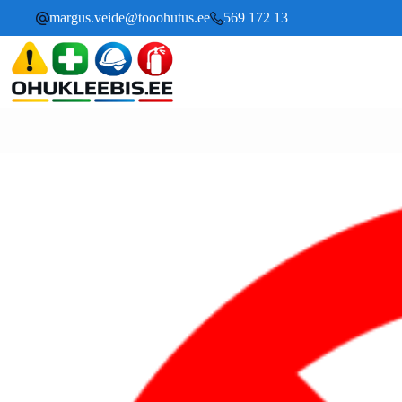
margus.veide@tooohutus.ee
569 172 13