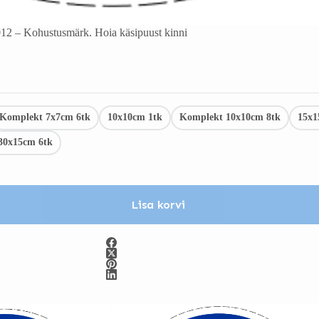
2 – Kohustusmärk. Hoia käsipuust kinni
Komplekt 7x7cm 6tk
10x10cm 1tk
Komplekt 10x10cm 8tk
15x1
30x15cm 6tk
Lisa korvi