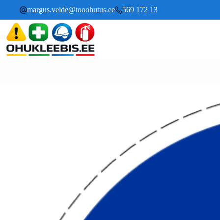
margus.veide@tooohutus.ee
569 172 13