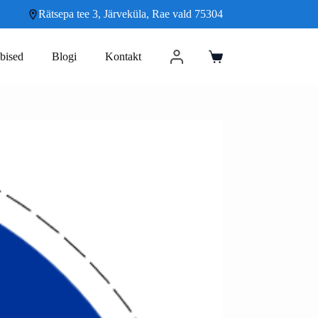
Rätsepa tee 3, Järveküla, Rae vald 75304
bised
Blogi
Kontakt