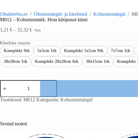
Ohukleebis.ee
/
Ohutusmärgid- ja kleebised
/
Kohustusmärgid
/
M01
M012 – Kohustusmärk. Hoia käsipuust kinni
1,21
€
–
32,32
€
+km
Kleebise suurus
Komplekt 9tk
5x5cm 1tk
Komplekt 5x5cm 9tk
7x7cm 1tk
20x20cm 1tk
Komplekt 20x20cm 6tk
30x15cm 1tk
Komplekt 
Tootekood:
M012
Kategooria:
Kohustusmärgid
Seotud tooted