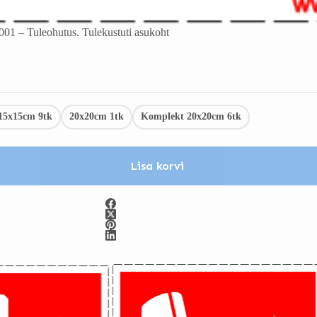
001 – Tuleohutus. Tulekustuti asukoht
15x15cm 9tk
20x20cm 1tk
Komplekt 20x20cm 6tk
Lisa korvi