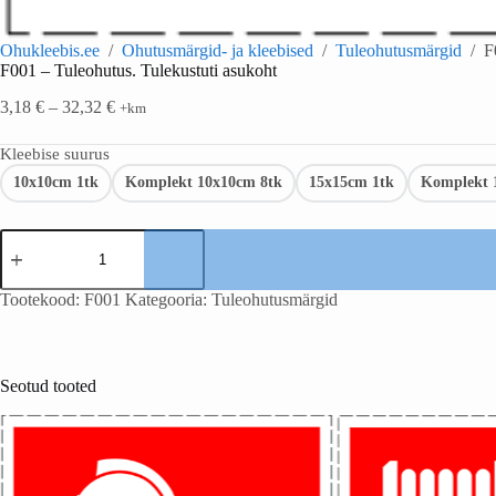
Ohukleebis.ee
/
Ohutusmärgid- ja kleebised
/
Tuleohutusmärgid
/
F
F001 – Tuleohutus. Tulekustuti asukoht
3,18
€
–
32,32
€
+km
Kleebise suurus
10x10cm 1tk
Komplekt 10x10cm 8tk
15x15cm 1tk
Komplekt 
Tootekood:
F001
Kategooria:
Tuleohutusmärgid
Seotud tooted