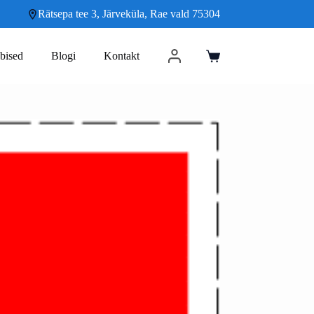
Rätsepa tee 3, Järveküla, Rae vald 75304
bised
Blogi
Kontakt