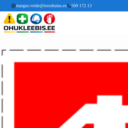
margus.veide@tooohutus.ee
569 172 13