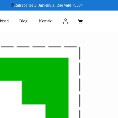
Rätsepa tee 3, Järveküla, Rae vald 75304
bised
Blogi
Kontakt