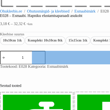
Ohukleebis.ee
/
Ohutusmärgid- ja kleebised
/
Esmaabimärk
/
E028 
E028 – Esmaabi. Hapniku elustamisaparaadi asukoht
3,18
€
–
32,32
€
+km
Kleebise suurus
10x10cm 1tk
Komplekt 10x10cm 8tk
15x15cm 1tk
Komplekt 
Tootekood:
E028
Kategooria:
Esmaabimärk
Seotud tooted