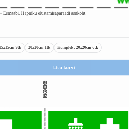
– Esmaabi. Hapniku elustamisaparaadi asukoht
15x15cm 9tk
20x20cm 1tk
Komplekt 20x20cm 6tk
Lisa korvi