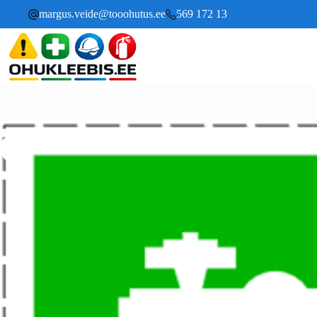
margus.veide@tooohutus.ee
569 172 13