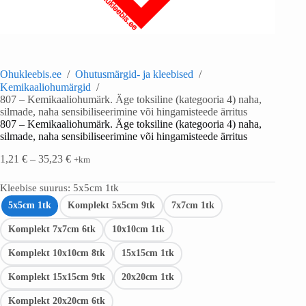
Ohukleebis.ee
/
Ohutusmärgid- ja kleebised
/
Kemikaaliohumärgid
/
807 – Kemikaaliohumärk. Äge toksiline (kategooria 4) naha,
silmade, naha sensibiliseerimine või hingamisteede ärritus
807 – Kemikaaliohumärk. Äge toksiline (kategooria 4) naha,
silmade, naha sensibiliseerimine või hingamisteede ärritus
1,21
€
–
35,23
€
+km
Kleebise suurus
: 5x5cm 1tk
5x5cm 1tk
Komplekt 5x5cm 9tk
7x7cm 1tk
Komplekt 7x7cm 6tk
10x10cm 1tk
Komplekt 10x10cm 8tk
15x15cm 1tk
Komplekt 15x15cm 9tk
20x20cm 1tk
Komplekt 20x20cm 6tk