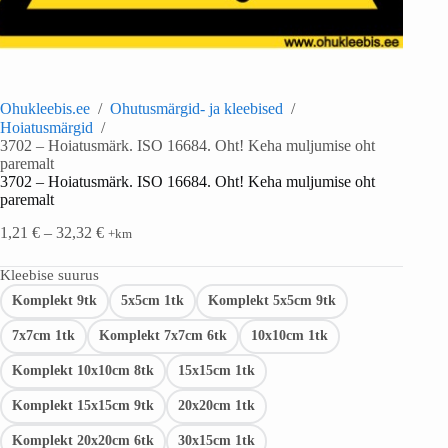
Ohukleebis.ee
/
Ohutusmärgid- ja kleebised
/
Hoiatusmärgid
/
3702 – Hoiatusmärk. ISO 16684. Oht! Keha muljumise oht
paremalt
3702 – Hoiatusmärk. ISO 16684. Oht! Keha muljumise oht
paremalt
1,21
€
–
32,32
€
+km
Kleebise suurus
Komplekt 9tk
5x5cm 1tk
Komplekt 5x5cm 9tk
7x7cm 1tk
Komplekt 7x7cm 6tk
10x10cm 1tk
Komplekt 10x10cm 8tk
15x15cm 1tk
Komplekt 15x15cm 9tk
20x20cm 1tk
Komplekt 20x20cm 6tk
30x15cm 1tk