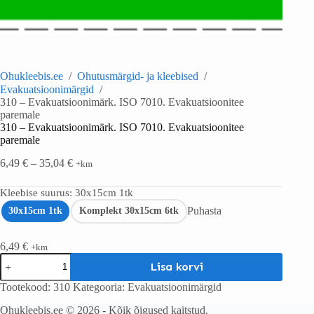
Ohukleebis.ee
/
Ohutusmärgid- ja kleebised
/
Evakuatsioonimärgid
/
310 – Evakuatsioonimärk. ISO 7010. Evakuatsioonitee
paremale
310 – Evakuatsioonimärk. ISO 7010. Evakuatsioonitee
paremale
6,49
€
–
35,04
€
+km
Kleebise suurus
: 30x15cm 1tk
Puhasta
30x15cm 1tk
Komplekt 30x15cm 6tk
6,49
€
+km
Lisa korvi
Tootekood:
310
Kategooria:
Evakuatsioonimärgid
Ohukleebis.ee © 2026 - Kõik õigused kaitstud.