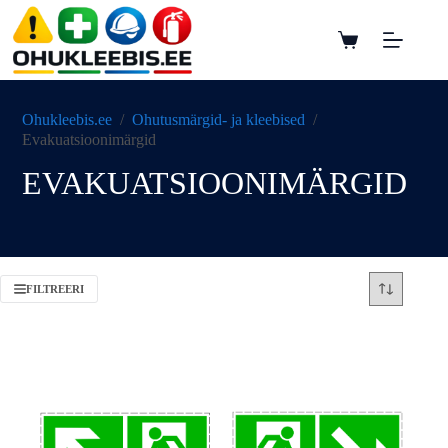
Ohukleebis.ee
/
Ohutusmärgid- ja kleebised
/
Evakuatsioonimärgid
EVAKUATSIOONIMÄRGID
FILTREERI