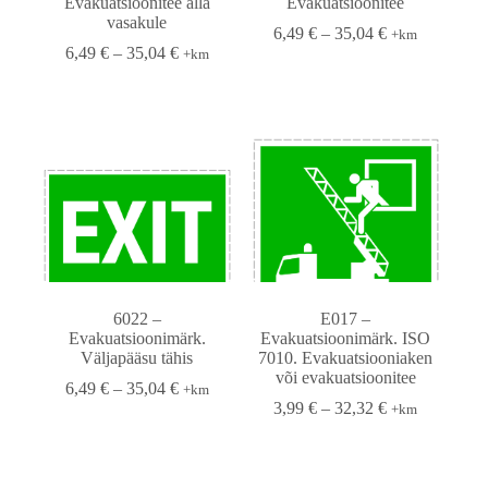
Evakuatsioonitee alla
Evakuatsioonitee
vasakule
6,49
€
–
35,04
€
+km
6,49
€
–
35,04
€
+km
6022 –
E017 –
Evakuatsioonimärk.
Evakuatsioonimärk. ISO
Väljapääsu tähis
7010. Evakuatsiooniaken
või evakuatsioonitee
6,49
€
–
35,04
€
+km
3,99
€
–
32,32
€
+km